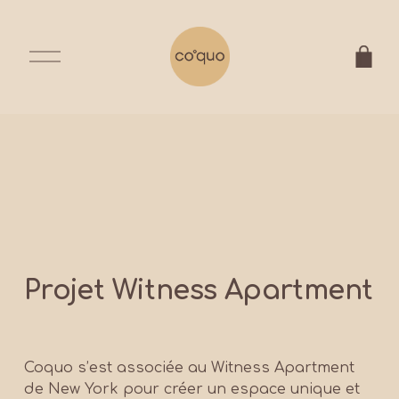
O
u
v
r
i
r
l
e
m
e
n
u
Projet Witness Apartment
Coquo s’est associée au Witness Apartment 
de New York pour créer un espace unique et 