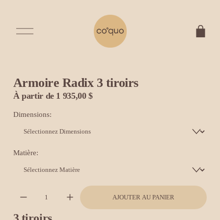
O
u
v
r
i
r
Armoire Radix 3 tiroirs
l
e
À partir de 1 935,00 $
m
e
Dimensions:
n
u
Matière:
AJOUTER AU PANIER
3 tiroirs